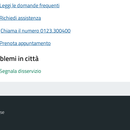
Leggi le domande frequenti
Richiedi assistenza
Chiama il numero 0123.300400
Prenota appuntamento
blemi in città
Segnala disservizio
ese