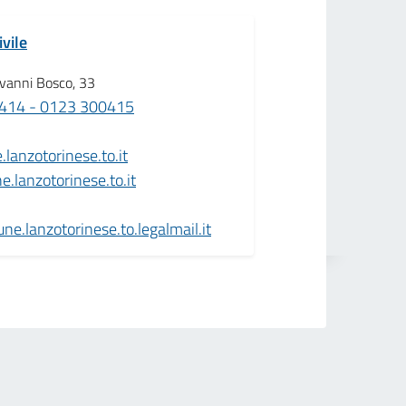
ivile
ovanni Bosco, 33
414 - 0123 300415
anzotorinese.to.it
.lanzotorinese.to.it
.lanzotorinese.to.legalmail.it