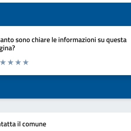
anto sono chiare le informazioni su questa
gina?
a da 1 a 5 stelle la pagina
ta 1 stelle su 5
Valuta 2 stelle su 5
Valuta 3 stelle su 5
Valuta 4 stelle su 5
Valuta 5 stelle su 5
tatta il comune