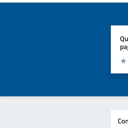
Qu
pa
Valut
Valu
Con