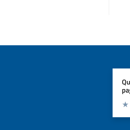
Qu
pa
Valut
Valu