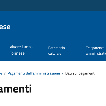
nese
Vivere Lanzo
Patrimonio
Trasparenza
Torinese
culturale
amministrati
te
/
Pagamenti dell'amministrazione
/
Dati sui pagamenti
gamenti