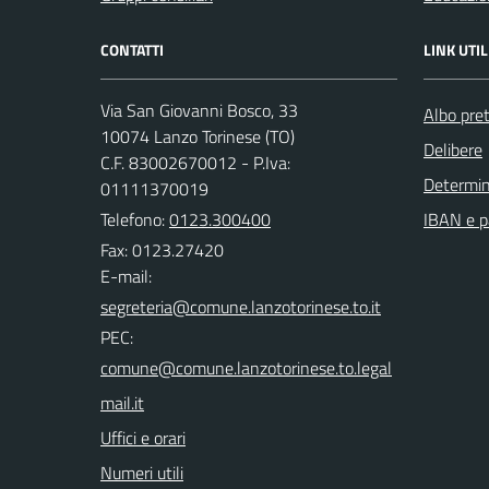
CONTATTI
LINK UTIL
Via San Giovanni Bosco, 33
Albo pret
10074 Lanzo Torinese (TO)
Delibere
C.F. 83002670012 - P.Iva:
Determi
01111370019
Telefono:
0123.300400
IBAN e p
Fax: 0123.27420
E-mail:
PEC:
Uffici e orari
Numeri utili