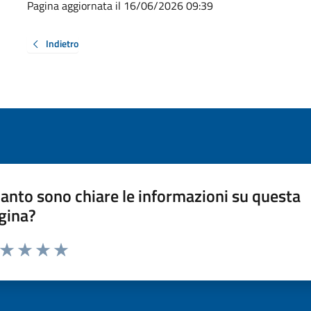
Pagina aggiornata il 16/06/2026 09:39
Indietro
anto sono chiare le informazioni su questa
gina?
a da 1 a 5 stelle la pagina
ta 1 stelle su 5
Valuta 2 stelle su 5
Valuta 3 stelle su 5
Valuta 4 stelle su 5
Valuta 5 stelle su 5