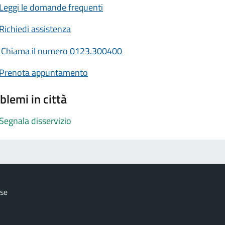
Leggi le domande frequenti
Richiedi assistenza
Chiama il numero 0123.300400
Prenota appuntamento
blemi in città
Segnala disservizio
ese