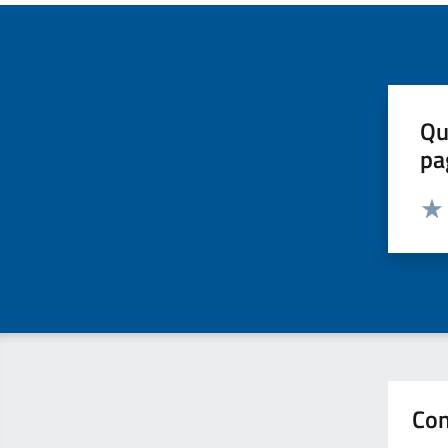
Qu
pa
Valut
Valu
Con