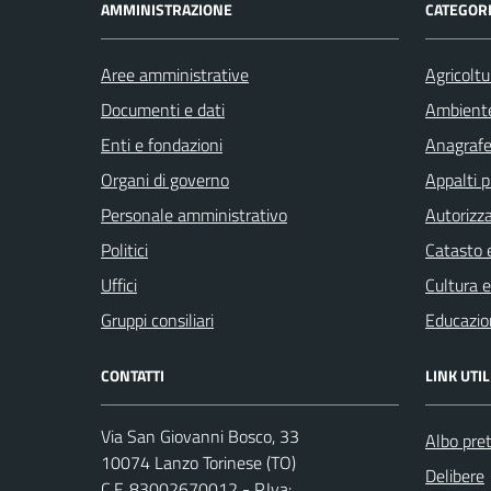
AMMINISTRAZIONE
CATEGORI
Aree amministrative
Agricoltu
Documenti e dati
Ambient
Enti e fondazioni
Anagrafe 
Organi di governo
Appalti p
Personale amministrativo
Autorizza
Politici
Catasto e
Uffici
Cultura 
Gruppi consiliari
Educazio
CONTATTI
LINK UTIL
Via San Giovanni Bosco, 33
Albo pret
10074 Lanzo Torinese (TO)
Delibere
C.F. 83002670012 - P.Iva: