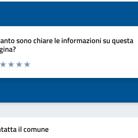
anto sono chiare le informazioni su questa
gina?
a da 1 a 5 stelle la pagina
ta 1 stelle su 5
Valuta 2 stelle su 5
Valuta 3 stelle su 5
Valuta 4 stelle su 5
Valuta 5 stelle su 5
tatta il comune