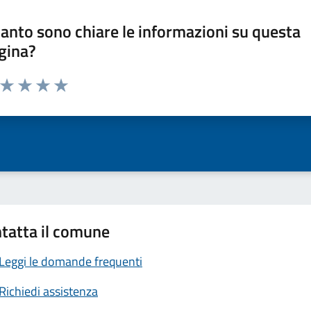
anto sono chiare le informazioni su questa
gina?
a da 1 a 5 stelle la pagina
ta 1 stelle su 5
Valuta 2 stelle su 5
Valuta 3 stelle su 5
Valuta 4 stelle su 5
Valuta 5 stelle su 5
tatta il comune
Leggi le domande frequenti
Richiedi assistenza