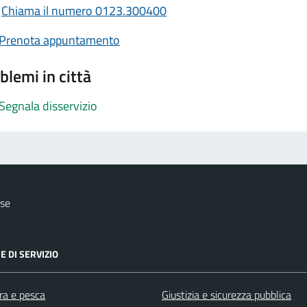
Chiama il numero 0123.300400
Prenota appuntamento
blemi in città
Segnala disservizio
ese
E DI SERVIZIO
ra e pesca
Giustizia e sicurezza pubblica