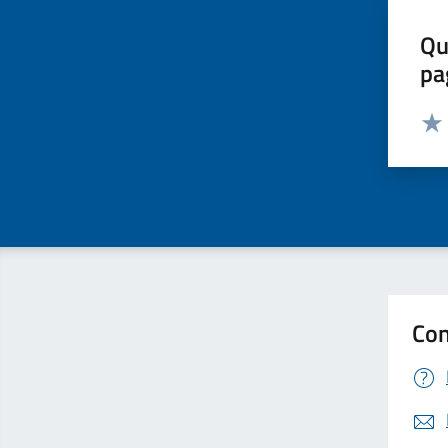
Qu
pa
Valut
Valu
Con