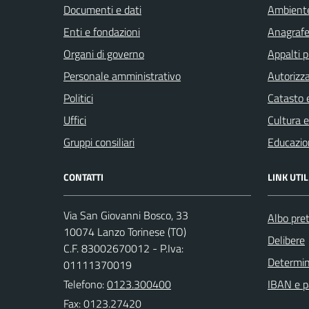
Documenti e dati
Ambient
Enti e fondazioni
Anagrafe 
Organi di governo
Appalti p
Personale amministrativo
Autorizza
Politici
Catasto e
Uffici
Cultura 
Gruppi consiliari
Educazio
CONTATTI
LINK UTIL
Via San Giovanni Bosco, 33
Albo pret
10074 Lanzo Torinese (TO)
Delibere
C.F. 83002670012 - P.Iva:
Determi
01111370019
Telefono:
0123.300400
IBAN e p
Fax: 0123.27420