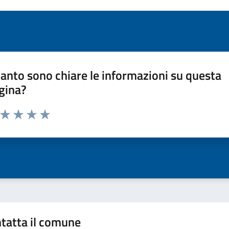
anto sono chiare le informazioni su questa
gina?
a da 1 a 5 stelle la pagina
ta 1 stelle su 5
Valuta 2 stelle su 5
Valuta 3 stelle su 5
Valuta 4 stelle su 5
Valuta 5 stelle su 5
tatta il comune