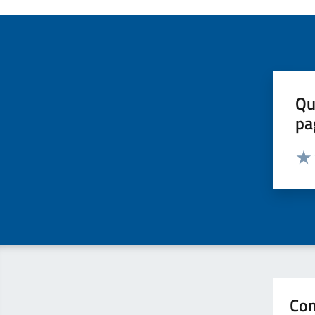
Qu
pa
Valut
Valu
Con