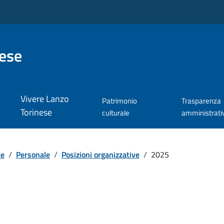
nese
Vivere Lanzo
Patrimonio
Trasparenza
Torinese
culturale
amministrati
te
/
Personale
/
Posizioni organizzative
/
2025