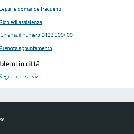
Leggi le domande frequenti
Richiedi assistenza
Chiama il numero 0123.300400
Prenota appuntamento
blemi in città
Segnala disservizio
ese