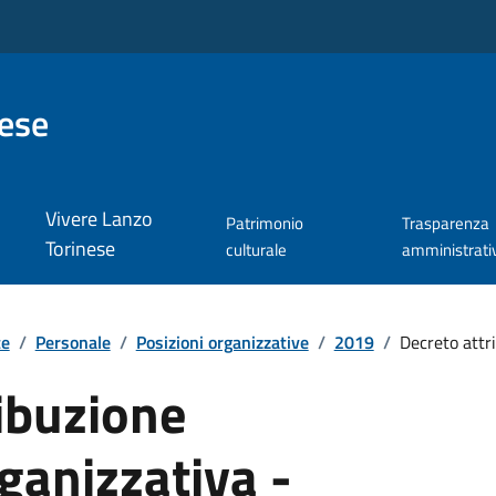
nese
Vivere Lanzo
Patrimonio
Trasparenza
Torinese
culturale
amministrati
te
/
Personale
/
Posizioni organizzative
/
2019
/
Decreto attri
ibuzione
ganizzativa -