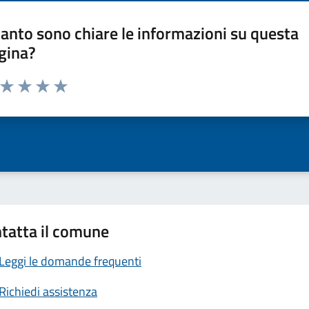
anto sono chiare le informazioni su questa
gina?
a da 1 a 5 stelle la pagina
ta 1 stelle su 5
Valuta 2 stelle su 5
Valuta 3 stelle su 5
Valuta 4 stelle su 5
Valuta 5 stelle su 5
tatta il comune
Leggi le domande frequenti
Richiedi assistenza