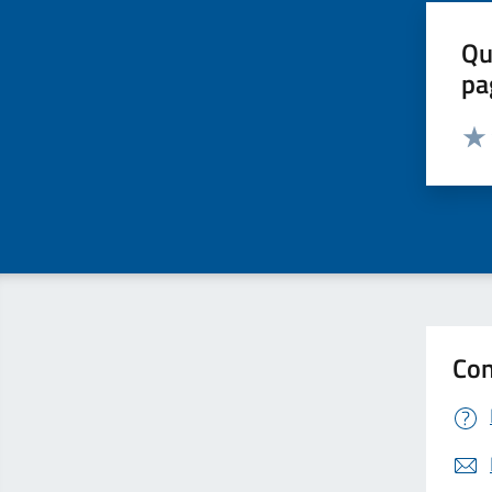
Qu
pa
Valut
Valu
Con