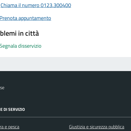
Chiama il numero 0123.300400
Prenota appuntamento
blemi in città
Segnala disservizio
ese
E DI SERVIZIO
ra e pesca
Giustizia e sicurezza pubblica