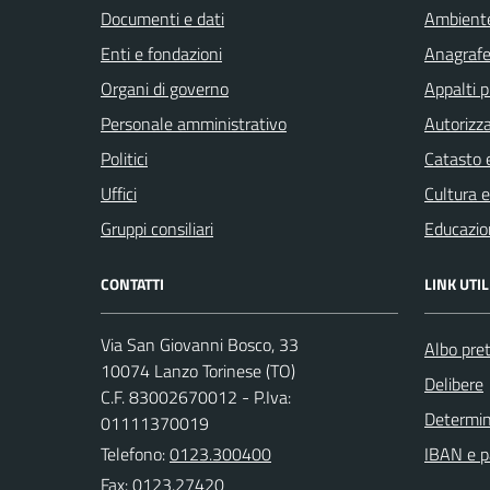
Documenti e dati
Ambient
Enti e fondazioni
Anagrafe 
Organi di governo
Appalti p
Personale amministrativo
Autorizza
Politici
Catasto e
Uffici
Cultura 
Gruppi consiliari
Educazio
CONTATTI
LINK UTIL
Via San Giovanni Bosco, 33
Albo pret
10074 Lanzo Torinese (TO)
Delibere
C.F. 83002670012 - P.Iva:
Determi
01111370019
Telefono:
0123.300400
IBAN e p
Fax: 0123.27420