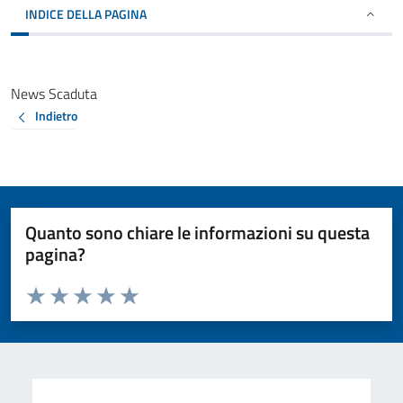
INDICE DELLA PAGINA
News Scaduta
Indietro
Quanto sono chiare le informazioni su questa
pagina?
Valuta da 1 a 5 stelle la pagina
Valuta 1 stelle su 5
Valuta 2 stelle su 5
Valuta 3 stelle su 5
Valuta 4 stelle su 5
Valuta 5 stelle su 5